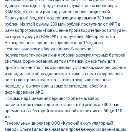
единиц ежегодно. Продукция отгружается на конвейеры
КАМАЗа, «Урала» и ряда других автопроизводителей.
Совокупный бюджет модернизации превысил 380 млн
рублей. Из этой суммы 300 млн рублей поступили от ФРП в
рамках программы «Повышение производительности труда»,
которую курирует ВЭБ.РФ по поручению Минпромторга.
На выделенные средства приобретено 16 единиц
технологического оборудования. В перечне —
полуавтоматическая линия сборки аккумуляторных батарей,
система формирования, автомат пайки, смеситель для
приготовления пасты, сушильная установка, компрессорное
и холодильное оборудование, а также автоматизированные
посты контроля качества. Техника закрыла основные
переделы: выпуск свинцовых электродов, сборку и
формирование АКБ.
Помимо наращивания серийного объёма, завод
рассчитывает ежегодно поставлять на рынок до 300 тыс.
премиальных батарей номинальной ёмкостью от 50 до 110
А·ч.
Генеральный директор ООО «Курский аккумуляторный
завод» Ольга Галедина назвала проведённую модернизацию