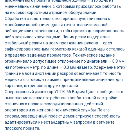
алюминиевого проката толщиной 0,24 мм — это одно из
минимальных значений, с которыми приходилось работать
на высокоскоростном отрезном оборудовании.
Обработка столь тонкого материала чувствительна к
малейшим колебаниям: достаточно незначительной
вибрации или погрешности, чтобы кромка деформировалась
либо покрылась заусенцами. Линия резки выдержала
стабильный режим на всём протяжении рулона — срез
зафиксирован ровным, геометрия каждой единицы осталась
в пределах заданных параметров. Техническое задание
ограничивало допустимое отклонение по диагонали — 0,8 мм
на погонный метр, по длине — 0,3 мм на метр. Удержание этих
границ на всей дистанции раскроя обеспечивает точность
мерных заготовок, что имеет принципиальное значение для
карточек, штрипсов и других деталей.
Операционный директор УПТК-65 Вадим Джог сообщил, что
выполнение заказа потребовало особо точной настройки
станочного парка и скоординированных действий
операторов и инженерно-технической службы. По его
словам, завершённый проект демонстрирует способность
адаптироваться к нестандартным запросам в сегменте
плоского проката.