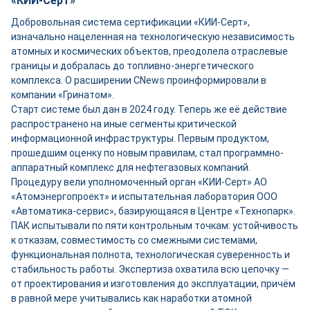
«КИИ-Серт»
Добровольная система сертификации «КИИ-Серт»,
изначально нацеленная на технологическую независимость
атомных и космических объектов, преодолела отраслевые
границы и добралась до топливно-энергетического
комплекса. О расширении CNews проинформировали в
компании «Гринатом».
Старт системе был дан в 2024 году. Теперь же её действие
распространено на иные сегменты критической
информационной инфраструктуры. Первым продуктом,
прошедшим оценку по новым правилам, стал программно-
аппаратный комплекс для нефтегазовых компаний.
Процедуру вели уполномоченный орган «КИИ-Серт» АО
«Атомэнергопроект» и испытательная лаборатория ООО
«Автоматика-сервис», базирующаяся в Центре «Технопарк».
ПАК испытывали по пяти контрольным точкам: устойчивость
к отказам, совместимость со смежными системами,
функциональная полнота, технологическая суверенность и
стабильность работы. Экспертиза охватила всю цепочку —
от проектирования и изготовления до эксплуатации, причём
в равной мере учитывались как наработки атомной