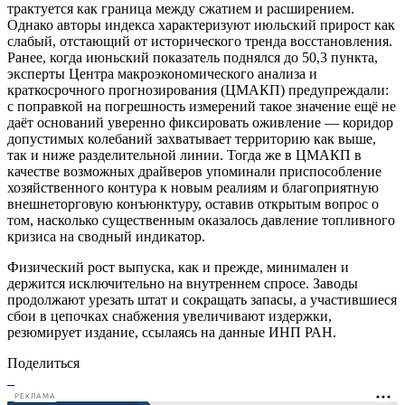
трактуется как граница между сжатием и расширением.
Однако авторы индекса характеризуют июльский прирост как
слабый, отстающий от исторического тренда восстановления.
Ранее, когда июньский показатель поднялся до 50,3 пункта,
эксперты Центра макроэкономического анализа и
краткосрочного прогнозирования (ЦМАКП) предупреждали:
с поправкой на погрешность измерений такое значение ещё не
даёт оснований уверенно фиксировать оживление — коридор
допустимых колебаний захватывает территорию как выше,
так и ниже разделительной линии. Тогда же в ЦМАКП в
качестве возможных драйверов упоминали приспособление
хозяйственного контура к новым реалиям и благоприятную
внешнеторговую конъюнктуру, оставив открытым вопрос о
том, насколько существенным оказалось давление топливного
кризиса на сводный индикатор.
Физический рост выпуска, как и прежде, минимален и
держится исключительно на внутреннем спросе. Заводы
продолжают урезать штат и сокращать запасы, а участившиеся
сбои в цепочках снабжения увеличивают издержки,
резюмирует издание, ссылаясь на данные ИНП РАН.
Поделиться
РЕКЛАМА