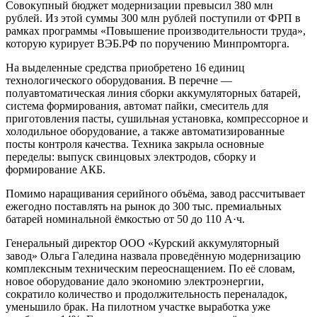
Совокупный бюджет модернизации превысил 380 млн
рублей. Из этой суммы 300 млн рублей поступили от ФРП в
рамках программы «Повышение производительности труда»,
которую курирует ВЭБ.РФ по поручению Минпромторга.
На выделенные средства приобретено 16 единиц
технологического оборудования. В перечне —
полуавтоматическая линия сборки аккумуляторных батарей,
система формирования, автомат пайки, смеситель для
приготовления пасты, сушильная установка, компрессорное и
холодильное оборудование, а также автоматизированные
посты контроля качества. Техника закрыла основные
переделы: выпуск свинцовых электродов, сборку и
формирование АКБ.
Помимо наращивания серийного объёма, завод рассчитывает
ежегодно поставлять на рынок до 300 тыс. премиальных
батарей номинальной ёмкостью от 50 до 110 А·ч.
Генеральный директор ООО «Курский аккумуляторный
завод» Ольга Галедина назвала проведённую модернизацию
комплексным техническим переоснащением. По её словам,
новое оборудование дало экономию электроэнергии,
сократило количество и продолжительность переналадок,
уменьшило брак. На пилотном участке выработка уже