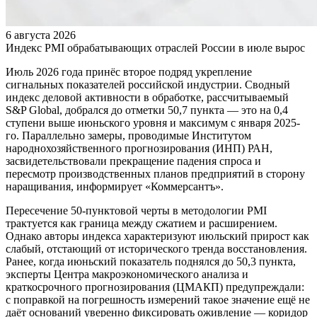
6 августа 2026
Индекс PMI обрабатывающих отраслей России в июле вырос
Июль 2026 года принёс второе подряд укрепление
сигнальных показателей российской индустрии. Сводный
индекс деловой активности в обработке, рассчитываемый
S&P Global, добрался до отметки 50,7 пункта — это на 0,4
ступени выше июньского уровня и максимум с января 2025-
го. Параллельно замеры, проводимые Институтом
народнохозяйственного прогнозирования (ИНП) РАН,
засвидетельствовали прекращение падения спроса и
пересмотр производственных планов предприятий в сторону
наращивания, информирует «Коммерсантъ».
Пересечение 50-пунктовой черты в методологии PMI
трактуется как граница между сжатием и расширением.
Однако авторы индекса характеризуют июльский прирост как
слабый, отстающий от исторического тренда восстановления.
Ранее, когда июньский показатель поднялся до 50,3 пункта,
эксперты Центра макроэкономического анализа и
краткосрочного прогнозирования (ЦМАКП) предупреждали:
с поправкой на погрешность измерений такое значение ещё не
даёт оснований уверенно фиксировать оживление — коридор