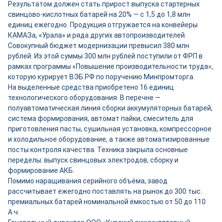
Результатом должен стать прирост выпуска стартерных
свинцово-кислотных батарей на 20% — с 1,5 до 1,8 млн
единиц ежегодно. Продукция отгружается на конвейеры
КАМАЗа, «Урала» и ряда других автопроизводителей.
Совокупный бюджет модернизации превысил 380 млн
рублей. Из этой суммы 300 млн рублей поступили от ФРП в
рамках программы «Повышение производительности труда»,
которую курирует ВЭБ.РФ по поручению Минпромторга.
На выделенные средства приобретено 16 единиц
технологического оборудования. В перечне —
полуавтоматическая линия сборки аккумуляторных батарей,
система формирования, автомат пайки, смеситель для
приготовления пасты, сушильная установка, компрессорное
и холодильное оборудование, а также автоматизированные
посты контроля качества. Техника закрыла основные
переделы: выпуск свинцовых электродов, сборку и
формирование АКБ.
Помимо наращивания серийного объёма, завод
рассчитывает ежегодно поставлять на рынок до 300 тыс.
премиальных батарей номинальной ёмкостью от 50 до 110
А·ч.