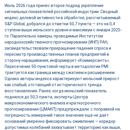
Июль 2026 года принёс второе подряд укрепление
сигнальных показателей российской индустрии. Сводный
индекс деловой активности в обработке, рассчитываемый
S&P Global, добрался до отметки 50,7 пункта — это на 0,4
ступени выше июньского уровня и максимум с января 2025-
го. Параллельно замеры, проводимые Институтом
народнохозяйственного прогнозирования (ИНП) РАН,
засвидетельствовали прекращение падения спроса и
пересмотр производственных планов предприятий в
сторону наращивания, информирует «Коммерсантъ».
Пересечение 50-пунктовой черты в методологии PMI
трактуется как граница между сжатием и расширением.
Однако авторы индекса характеризуют июльский прирост
как слабый, отстающий от исторического тренда
восстановления. Ранее, когда июньский показатель
поднялся до 50,3 пункта, эксперты Центра
макроэкономического анализа и краткосрочного
прогнозирования (ЦМАКП) предупреждали: с поправкой на
погрешность измерений такое значение ещё не даёт
оснований уверенно фиксировать оживление — коридор
допустимых колебаний захватывает территорию как выше,