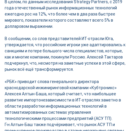
В целом, по данным исследования Strategy Partners, с 2019
года отечественный рынок информационных технологий
ежегодно рос на 12%, что более чем в два раза быстрее
мирового, показатели которого составляют всего 5% в
долларовом выражении.
В сообщении, со слов представителей ИТ-отрасли Юга,
утверждается, что российские игроки уже адаптировались к
санкциям и потере большого числа специалистов, которые,
как и многие компании, покинули Россию. Алексей Тактаров
подчеркнул, что, несмотря на заметные успехи в этой сфере,
рынок всё ещё трансформируется.
«РБК» приводит слова генерального директора
краснодарской инжиниринговой компании «Кубтроникс»
Алексея Алтын-Баша, который считает, что наибольшее
развитие импортонезависимости в ИТ-отраслях заметно в
области разработки информационных технологий в
автоматизированных системах управления
технологическими процессами предприятий (АСУ ТП).
Г-н Алтын-Баш также подчёркивает, что рынок АСУ ТП и
промышленное производство в стране неразрывно связаны