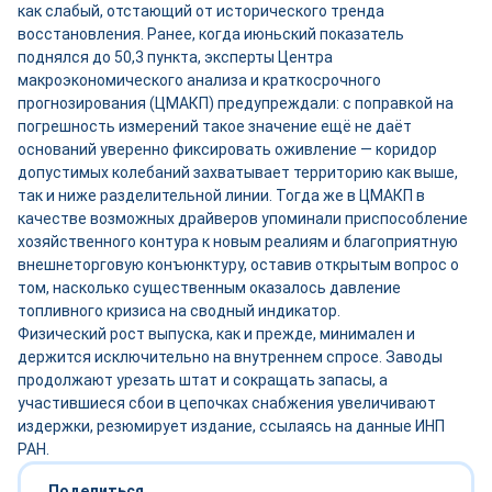
как слабый, отстающий от исторического тренда
восстановления. Ранее, когда июньский показатель
поднялся до 50,3 пункта, эксперты Центра
макроэкономического анализа и краткосрочного
прогнозирования (ЦМАКП) предупреждали: с поправкой на
погрешность измерений такое значение ещё не даёт
оснований уверенно фиксировать оживление — коридор
допустимых колебаний захватывает территорию как выше,
так и ниже разделительной линии. Тогда же в ЦМАКП в
качестве возможных драйверов упоминали приспособление
хозяйственного контура к новым реалиям и благоприятную
внешнеторговую конъюнктуру, оставив открытым вопрос о
том, насколько существенным оказалось давление
топливного кризиса на сводный индикатор.
Физический рост выпуска, как и прежде, минимален и
держится исключительно на внутреннем спросе. Заводы
продолжают урезать штат и сокращать запасы, а
участившиеся сбои в цепочках снабжения увеличивают
издержки, резюмирует издание, ссылаясь на данные ИНП
РАН.
Поделиться