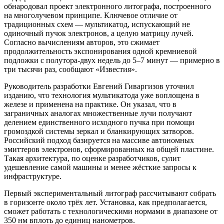
обнародовал проект электронного литографа, построенного
на многолучевом принципе. Ключевое отличие от
традиционных схем — мультикатод, испускающий не
одиночный пучок электронов, а целую матрицу лучей.
Согласно вычислениям авторов, это сжимает
продолжительность экспонирования одной кремниевой
подложки с полутора-двух недель до 5–7 минут — примерно в
три тысячи раз, сообщают «Известия».
Руководитель разработки Евгений Гиваргизов уточнил
изданию, что технология мультикатода уже воплощена в
железе и применена на практике. Он указал, что в
заграничных аналогах множественные лучи получают
делением единственного исходного пучка при помощи
громоздкой системы зеркал и бланкирующих затворов.
Российский подход базируется на массиве автономных
эмиттеров электронов, сформированных на общей пластине.
Такая архитектура, по оценке разработчиков, сулит
удешевление самой машины и менее жёсткие запросы к
инфраструктуре.
Первый экспериментальный литограф рассчитывают собрать
в горизонте около трёх лет. Установка, как предполагается,
сможет работать с технологическими нормами в диапазоне от
350 нм вплоть до единиц нанометров.