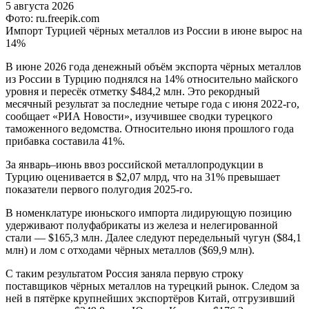
5 августа 2026
Фото: ru.freepik.com
Импорт Турцией чёрных металлов из России в июне вырос на
14%
В июне 2026 года денежный объём экспорта чёрных металлов
из России в Турцию поднялся на 14% относительно майского
уровня и пересёк отметку $484,2 млн. Это рекордный
месячный результат за последние четыре года с июня 2022-го,
сообщает «РИА Новости», изучившее сводки турецкого
таможенного ведомства. Относительно июня прошлого года
прибавка составила 41%.
За январь–июнь ввоз российской металлопродукции в
Турцию оценивается в $2,07 млрд, что на 31% превышает
показатели первого полугодия 2025-го.
В номенклатуре июньского импорта лидирующую позицию
удерживают полуфабрикаты из железа и нелегированной
стали — $165,3 млн. Далее следуют передельный чугун ($84,1
млн) и лом с отходами чёрных металлов ($69,9 млн).
С таким результатом Россия заняла первую строку
поставщиков чёрных металлов на турецкий рынок. Следом за
ней в пятёрке крупнейших экспортёров Китай, отгрузивший