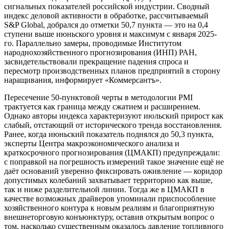
сигнальных показателей российской индустрии. Сводный
индекс деловой активности в обработке, рассчитываемый
S&P Global, добрался до отметки 50,7 пункта — это на 0,4
ступени выше июньского уровня и максимум с января 2025-
го. Параллельно замеры, проводимые Институтом
народнохозяйственного прогнозирования (ИНП) РАН,
засвидетельствовали прекращение падения спроса и
пересмотр производственных планов предприятий в сторону
наращивания, информирует «Коммерсантъ».
Пересечение 50-пунктовой черты в методологии PMI
трактуется как граница между сжатием и расширением.
Однако авторы индекса характеризуют июльский прирост как
слабый, отстающий от исторического тренда восстановления.
Ранее, когда июньский показатель поднялся до 50,3 пункта,
эксперты Центра макроэкономического анализа и
краткосрочного прогнозирования (ЦМАКП) предупреждали:
с поправкой на погрешность измерений такое значение ещё не
даёт оснований уверенно фиксировать оживление — коридор
допустимых колебаний захватывает территорию как выше,
так и ниже разделительной линии. Тогда же в ЦМАКП в
качестве возможных драйверов упоминали приспособление
хозяйственного контура к новым реалиям и благоприятную
внешнеторговую конъюнктуру, оставив открытым вопрос о
том, насколько существенным оказалось давление топливного