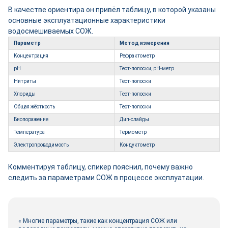
В качестве ориентира он привёл таблицу, в которой указаны
основные эксплуатационные характеристики
водосмешиваемых СОЖ.
Параметр
Метод измерения
Концентрация
Рефрактометр
pH
Тест-полоски, pH-метр
Нитриты
Тест-полоски
Хлориды
Тест-полоски
Общая жёсткость
Тест-полоски
Биопоражение
Дип-слайды
Температура
Термометр
Электропроводимость
Кондуктометр
Комментируя таблицу, спикер пояснил, почему важно
следить за параметрами СОЖ в процессе эксплуатации.
« Многие параметры, такие как концентрация СОЖ или