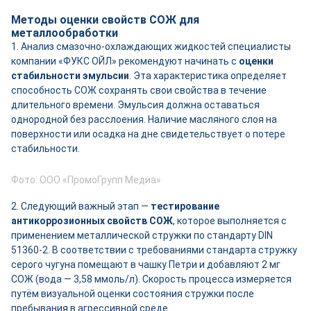
Методы оценки свойств СОЖ для
металлообработки
1. Анализ смазочно-охлаждающих жидкостей специалисты
компании «ФУКС ОЙЛ» рекомендуют начинать с
оценки
стабильности эмульсии
. Эта характеристика определяет
способность СОЖ сохранять свои свойства в течение
длительного времени. Эмульсия должна оставаться
однородной без расслоения. Наличие масляного слоя на
поверхности или осадка на дне свидетельствует о потере
стабильности.
Фото: ООО «ПромоГрупп Медиа»
2. Следующий важный этап —
тестирование
антикоррозионных свойств
СОЖ
, которое выполняется с
применением металлической стружки по стандарту DIN
51360-2. В соответствии с требованиями стандарта стружку
серого чугуна помещают в чашку Петри и добавляют 2 мг
СОЖ (вода — 3,58 ммоль/л). Скорость процесса измеряется
путём визуальной оценки состояния стружки после
пребывания в агрессивной среде.