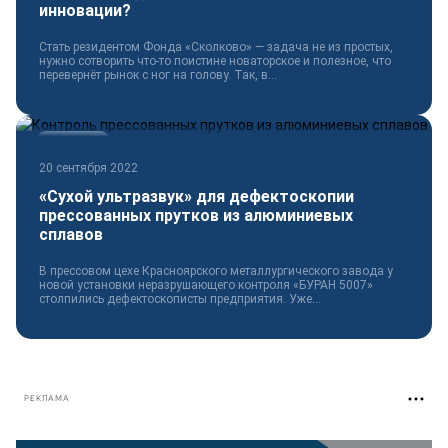
инновации?
Стать резидентом Фонда «Сколково» — задача не из простых,
нужно сотворить что-то поистине новаторское и полезное, что
перевернёт рынок с ног на голову. Так, в...
Технологии
20 сентября 2022
«Сухой ультразвук» для дефектоскопии
прессованных прутков из алюминиевых
сплавов
В прессовом цехе Красноярского металлургического завода у
новой установки неразрушающего контроля «БУРАН 5007»
столпились дефектоскописты предприятия. Уже...
РЕКЛАМА